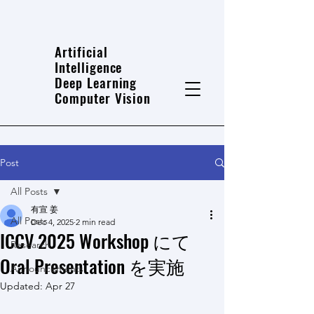
Artificial
Intelligence
Deep Learning
Computer Vision
Post
All Posts
有宣 姜
All Posts
Dec 4, 2025
2 min read
ICCV 2025 Workshop にて
Research
Oral Presentation を実施
Announcements
Updated:
Apr 27